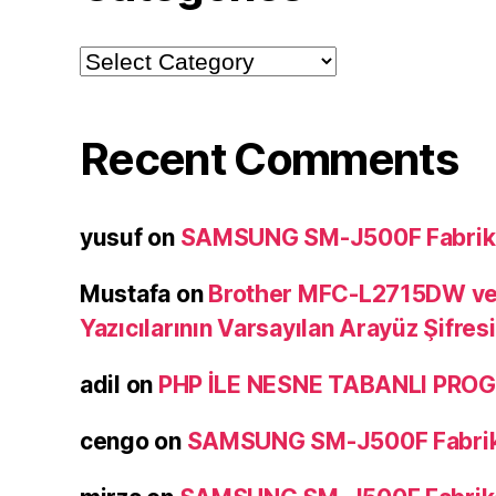
Categories
Recent Comments
yusuf
on
SAMSUNG SM-J500F Fabrika 
Mustafa
on
Brother MFC-L2715DW v
Yazıcılarının Varsayılan Arayüz Şifresi
adil
on
PHP İLE NESNE TABANLI PR
cengo
on
SAMSUNG SM-J500F Fabrika