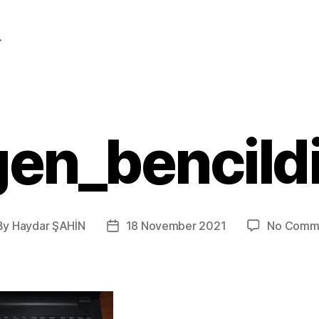
.
gen_bencildi
By
Haydar ŞAHİN
18 November 2021
No Comm
t
Post
hor
date