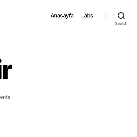
Anasayfa
Labs
Search
r
on
ents
gen_bencildir