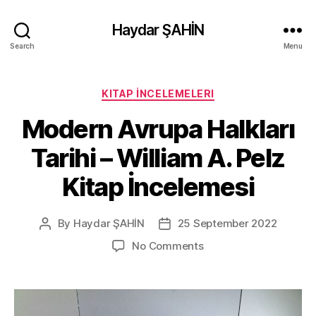
Haydar ŞAHİN
Search
Menu
Categories
KITAP İNCELEMELERI
Modern Avrupa Halkları
Tarihi – William A. Pelz
Kitap İncelemesi
By
Haydar ŞAHİN
25 September 2022
Post
Post
author
date
on
No Comments
Modern
Avrupa
Halkları
Tarihi