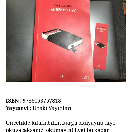
Bradbury
Kitap
İncelemesi
ISBN :
9786053757818
Yayınevi :
İthaki Yayınları
Öncelikle kitabı bilim kurgu okuyayım diye
okuyacaksanız, okumayın! Evet bu kadar