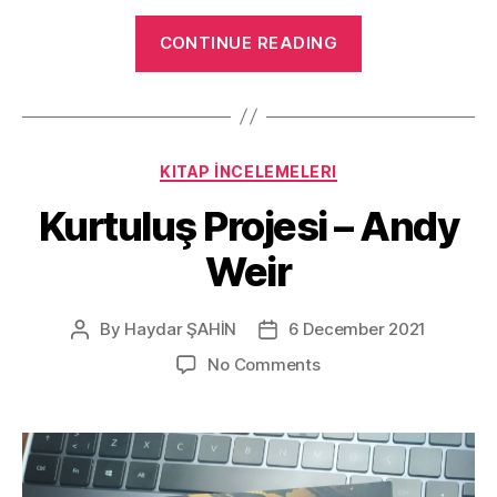
“Torpak
CONTINUE READING
Ana
–
Cengiz
Aytmatov
Categories
KITAP İNCELEMELERI
Kitap
İncelemesi”
Kurtuluş Projesi – Andy
Weir
By
Haydar ŞAHİN
6 December 2021
Post
Post
author
date
on
No Comments
Kurtuluş
Projesi
–
Andy
Weir