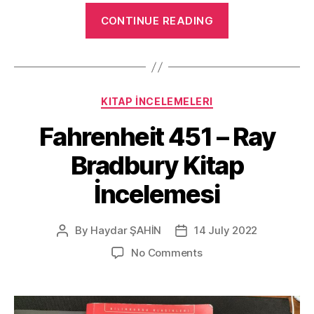
“Modern
CONTINUE READING
Avrupa
Halkları
Tarihi
–
Categories
KITAP İNCELEMELERI
William
A.
Fahrenheit 451 – Ray
Pelz
Bradbury Kitap
Kitap
İncelemesi”
İncelemesi
By
Haydar ŞAHİN
14 July 2022
Post
Post
author
date
on
No Comments
Fahrenheit
451
–
Ray