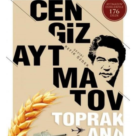
Cengiz
Aytmatov
Kitap
İncelemesi