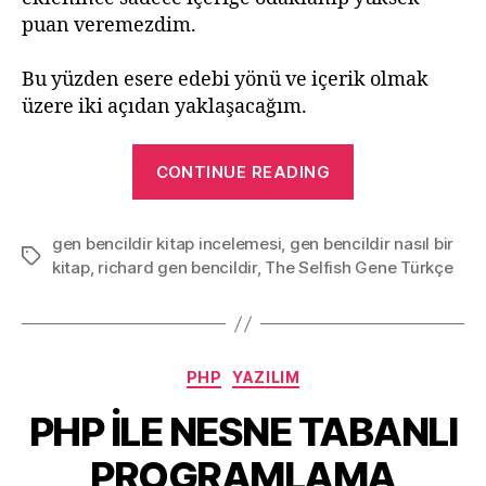
puan veremezdim.
Bu yüzden esere edebi yönü ve içerik olmak
üzere iki açıdan yaklaşacağım.
“Gen
CONTINUE READING
Bencildir
–
gen bencildir kitap incelemesi
,
gen bencildir nasıl bir
Richard
Tags
kitap
,
richard gen bencildir
,
The Selfish Gene Türkçe
DAWKINS”
Categories
PHP
YAZILIM
PHP İLE NESNE TABANLI
PROGRAMLAMA