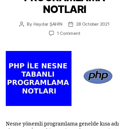
NOTLARI
By
Haydar ŞAHİN
28 October 2021
Post
Post
author
date
on
1 Comment
PHP
İLE
NESNE
TABANLI
PROGRAMLAMA
NOTLARI
Nesne yönemli programlama genelde kısa adı