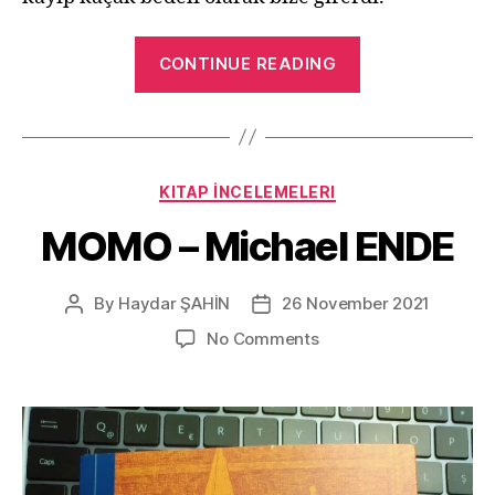
“Kurtuluş
CONTINUE READING
Projesi
–
Andy
Weir”
Categories
KITAP İNCELEMELERI
MOMO – Michael ENDE
By
Haydar ŞAHİN
26 November 2021
Post
Post
author
date
on
No Comments
MOMO
–
Michael
ENDE