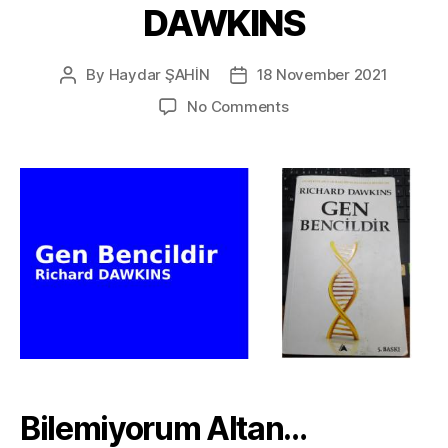
DAWKINS
By
Haydar ŞAHİN
18 November 2021
Post
Post
author
date
on
No Comments
Gen
Bencildir
–
Richard
DAWKINS
Bilemiyorum Altan…