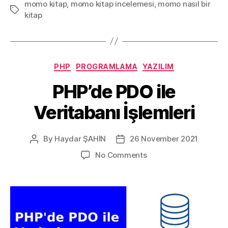
momo kitap
,
momo kitap incelemesi
,
momo nasıl bir
ENDE”
Tags
kitap
Categories
PHP
PROGRAMLAMA
YAZILIM
PHP’de PDO ile
Veritabanı İşlemleri
By
Haydar ŞAHİN
26 November 2021
Post
Post
author
date
on
No Comments
PHP’de
PDO
ile
Veritabanı
İşlemleri