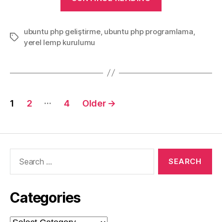
PHP
Geliştirme
ubuntu php geliştirme
,
ubuntu php programlama
Ortamı
,
Tags
yerel lemp kurulumu
Kurmak
2021”
Posts
…
1
2
4
Older
→
pagination
Search
for:
Categories
Categories