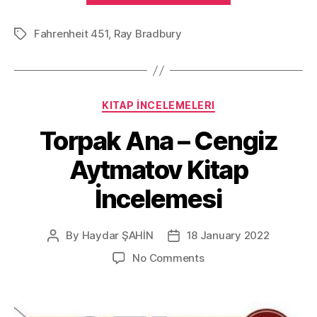
–
Fahrenheit 451
,
Ray Bradbury
Ray
Tags
Bradbury
Kitap
İncelemesi”
Categories
KITAP İNCELEMELERI
Torpak Ana – Cengiz
Aytmatov Kitap
İncelemesi
By
Haydar ŞAHİN
18 January 2022
Post
Post
author
date
on
No Comments
Torpak
Ana
–