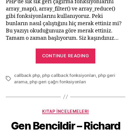
PHP’de sık sık geri çağırma fonksiyonlarını
array_map(), array_filter() ve array_reduce()
gibi fonksiyonlarını kullanıyoruz. Peki
bunların nasıl çalıştığını hiç merak ettiniz mi?
Bu yazıyı okuduğunuza göre merak ettiniz.
Tamam o zaman başlıyorum. Siz kaşındınız…
“PHP’de
CONTINUE READING
Kullanıcı
Tanımlı
callback php
,
php callback fonksiyonları
Geri
,
php geri
Tags
arama
,
php geri çağrı fonksiyonları
Çağırma
(Callback)
Fonksiyonları
Categories
KITAP İNCELEMELERI
Gen Bencildir – Richard