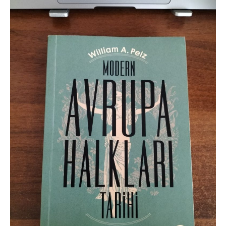
–
William
A.
Pelz
Kitap
İncelemesi