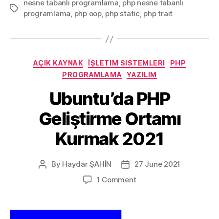
nesne tabanlı programlama
,
php nesne tabanlı
TABANLI
Tags
programlama
,
php oop
,
php static
,
php trait
PROGRAMLA
NOTLARI”
Categories
AÇIK KAYNAK
İŞLETIM SISTEMLERI
PHP
PROGRAMLAMA
YAZILIM
Ubuntu’da PHP
Geliştirme Ortamı
Kurmak 2021
By
Haydar ŞAHİN
27 June 2021
Post
Post
author
date
on
1 Comment
Ubuntu’da
PHP
Geliştirme