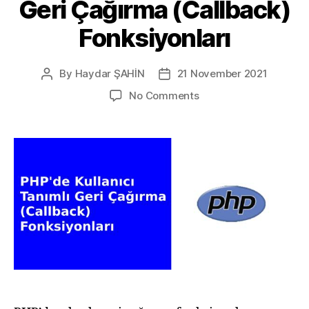
Geri Çağırma (Callback)
Fonksiyonları
By
Haydar ŞAHİN
21 November 2021
Post
Post
author
date
on
No Comments
PHP’de
Kullanıcı
Tanımlı
Geri
Çağırma
(Callback)
Fonksiyonları