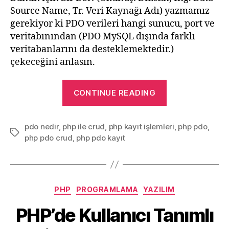
Source Name, Tr. Veri Kaynağı Adı) yazmamız
gerekiyor ki PDO verileri hangi sunucu, port ve
veritabınından (PDO MySQL dışında farklı
veritabanlarını da desteklemektedir.)
çekeceğini anlasın.
“PHP’de
CONTINUE READING
PDO
ile
pdo nedir
,
php ile crud
,
php kayıt işlemleri
Veritabanı
,
php pdo
,
Tags
php pdo crud
,
php pdo kayıt
İşlemleri”
Categories
PHP
PROGRAMLAMA
YAZILIM
PHP’de Kullanıcı Tanımlı