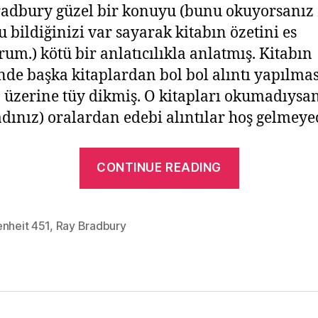
adbury güzel bir konuyu (bunu okuyorsanız
 bildiğinizi var sayarak kitabın özetini es
rum.) kötü bir anlatıcılıkla anlatmış. Kitabın
inde başka kitaplardan bol bol alıntı yapılmas
üzerine tüy dikmiş. O kitapları okumadıysan
ınız) oralardan edebi alıntılar hoş gelmeyec
“Fahrenhei
CONTINUE READING
451
–
Ray
enheit 451
,
Ray Bradbury
Bradbury
Kitap
İncelemesi