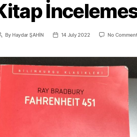
Kitap İncelemes
By
Haydar ŞAHİN
14 July 2022
No Comment
Post
Post
author
date