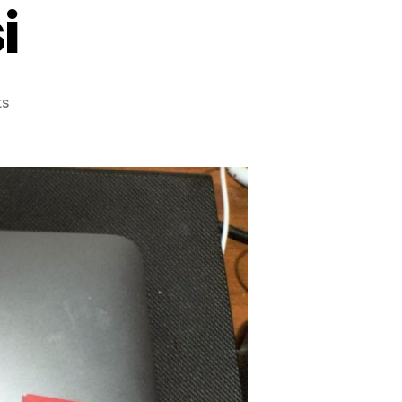
i
on
s
Fahrenheit
451
–
Ray
Bradbury
Kitap
İncelemesi