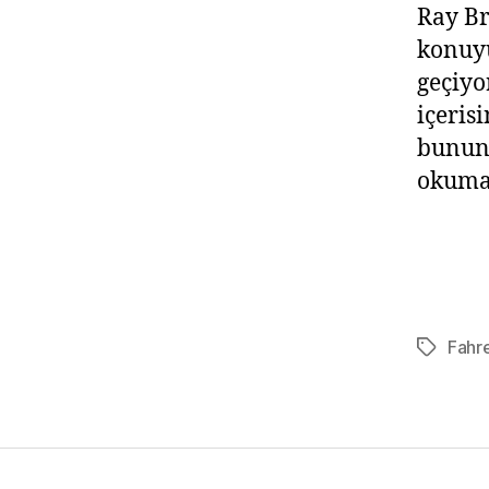
Ray Br
konuyu
geçiyo
içeris
bunun 
okumad
Fahr
Tags