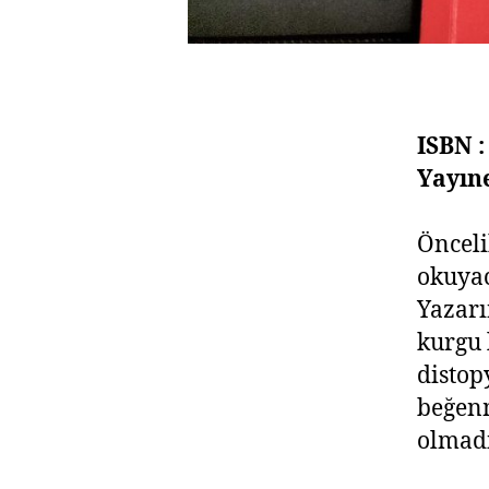
ISBN :
Yayıne
Önceli
okuyac
Yazarı
kurgu 
distop
beğenm
olmadı