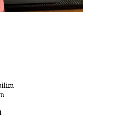
bilim
üm
i