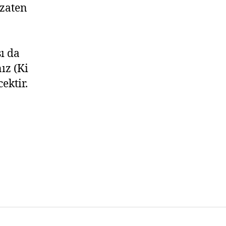
 zaten
ı da
ız (Ki
ektir.
t
”