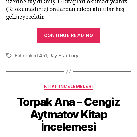
üzerine tüy dikmiş. O kitapları okumadıysanız
(Ki okumadınız) oralardan edebi alıntılar hoş
gelmeyecektir.
“Fahrenheit
CONTINUE READING
451
–
Fahrenheit 451
,
Ray Bradbury
Ray
Tags
Bradbury
Kitap
İncelemesi”
Categories
KITAP İNCELEMELERI
Torpak Ana – Cengiz
Aytmatov Kitap
İncelemesi