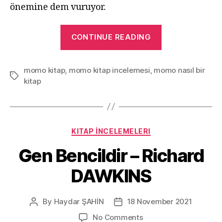
önemine dem vuruyor.
“MOMO
CONTINUE READING
–
Michael
momo kitap
,
momo kitap incelemesi
,
momo nasıl bir
ENDE”
Tags
kitap
Categories
KITAP İNCELEMELERI
Gen Bencildir – Richard
DAWKINS
By
Haydar ŞAHİN
18 November 2021
Post
Post
author
date
on
No Comments