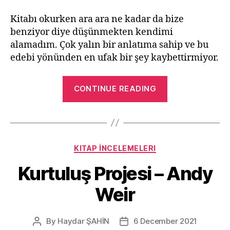
Kitabı okurken ara ara ne kadar da bize
benziyor diye düşünmekten kendimi
alamadım. Çok yalın bir anlatıma sahip ve bu
edebi yönünden en ufak bir şey kaybettirmiyor.
“Torpak
CONTINUE READING
Ana
–
Cengiz
Aytmatov
Categories
KITAP İNCELEMELERI
Kitap
İncelemesi”
Kurtuluş Projesi – Andy
Weir
By
Haydar ŞAHİN
6 December 2021
Post
Post