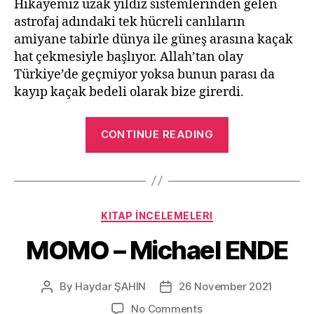
Hikayemiz uzak yıldız sistemlerinden gelen
astrofaj adındaki tek hücreli canlıların
amiyane tabirle dünya ile güneş arasına kaçak
hat çekmesiyle başlıyor. Allah’tan olay
Türkiye’de geçmiyor yoksa bunun parası da
kayıp kaçak bedeli olarak bize girerdi.
“Kurtuluş
CONTINUE READING
Projesi
–
Andy
Weir”
Categories
KITAP İNCELEMELERI
MOMO – Michael ENDE
By
Haydar ŞAHİN
26 November 2021
Post
Post
author
date
on
No Comments