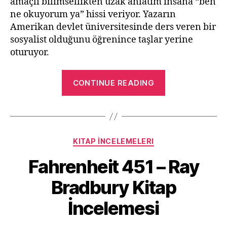
amaçlı bilimsellikten uzak anlatım insana “ben
ne okuyorum ya” hissi veriyor. Yazarın
Amerikan devlet üniversitesinde ders veren bir
sosyalist olduğunu öğrenince taşlar yerine
oturuyor.
“Modern
CONTINUE READING
Avrupa
Halkları
Tarihi
–
Categories
KITAP İNCELEMELERI
William
A.
Fahrenheit 451 – Ray
Pelz
Bradbury Kitap
Kitap
İncelemesi”
İncelemesi