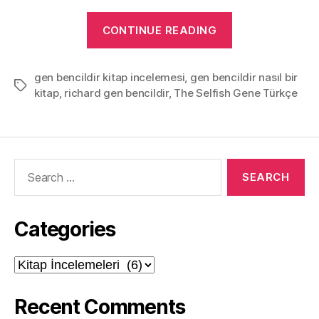
“Gen
CONTINUE READING
Bencildir
–
gen bencildir kitap incelemesi
,
gen bencildir nasıl bir
Richard
Tags
kitap
,
richard gen bencildir
,
The Selfish Gene Türkçe
DAWKINS”
Search
for:
Categories
Categories
Recent Comments