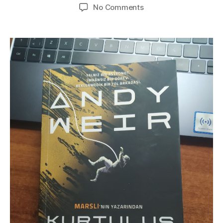
author
date
on
No Comments
Kurtuluş
Projesi
–
Andy
Weir