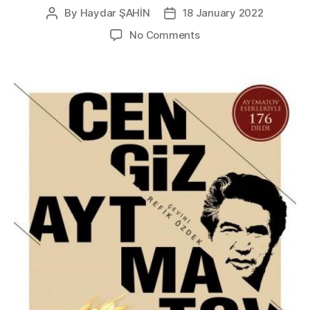
By
Haydar ŞAHİN
18 January 2022
Post
Post
author
date
on
No Comments
Torpak
Ana
–
Cengiz
Aytmatov
Kitap
İncelemesi