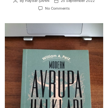
By
Haydar ŞAHİN
25 September 2022
Post
Post
author
date
on
No Comments
Modern
Avrupa
Halkları
Tarihi
–
William
A.
Pelz
Kitap
İncelemesi