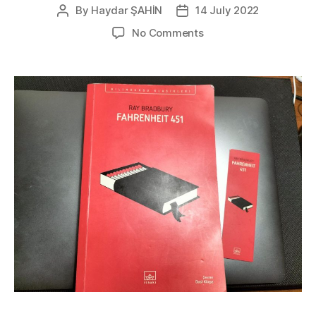
By
Haydar ŞAHİN
14 July 2022
Post
Post
author
date
on
No Comments
Fahrenheit
451
–
Ray
Bradbury
Kitap
İncelemesi