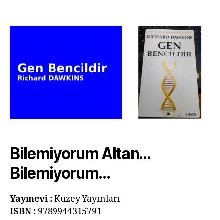
Gen
Bencildir
–
Richard
DAWKINS
Bilemiyorum Altan…
Bilemiyorum…
Yayınevi :
Kuzey Yayınları
ISBN
:
9789944315791