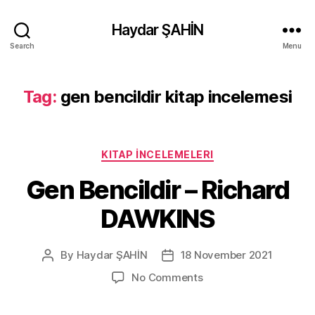
Haydar ŞAHİN
Search
Menu
Tag:
gen bencildir kitap incelemesi
Categories
KITAP İNCELEMELERI
Gen Bencildir – Richard
DAWKINS
By
Haydar ŞAHİN
18 November 2021
Post
Post
author
date
on
No Comments
Gen
Bencildir