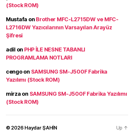
(Stock ROM)
Mustafa
on
Brother MFC-L2715DW ve MFC-
L2716DW Yazıcılarının Varsayılan Arayüz
Şifresi
adil
on
PHP İLE NESNE TABANLI
PROGRAMLAMA NOTLARI
cengo
on
SAMSUNG SM-J500F Fabrika
Yazılımı (Stock ROM)
mirza
on
SAMSUNG SM-J500F Fabrika Yazılımı
(Stock ROM)
© 2026
Haydar ŞAHİN
Up
↑