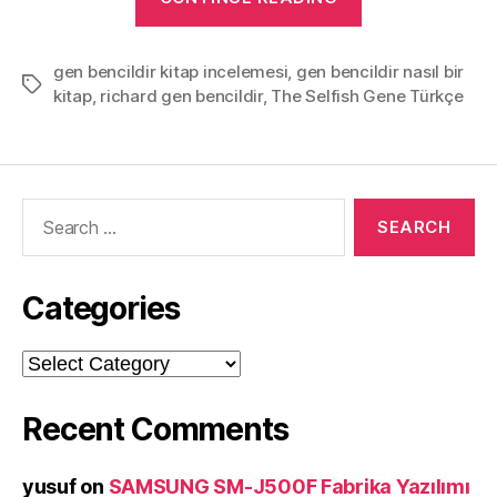
Bencildir
–
gen bencildir kitap incelemesi
,
gen bencildir nasıl bir
Richard
Tags
kitap
,
richard gen bencildir
,
The Selfish Gene Türkçe
DAWKINS”
Search
for:
Categories
Categories
Recent Comments
yusuf
on
SAMSUNG SM-J500F Fabrika Yazılımı