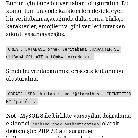
Bunun için önce bir veritabanı oluşturalım. Bu
komut tüm unicode karakterleri destekleyen
bir veritabanı açacağında daha sonra Türkçe
karakterler, emojiler vs. gibi verileri tutarken
sıkıntı yaşamayacağız.
CREATE DATABASE ornek_veritabani CHARACTER SET
utf8mb4 COLLATE utf8mb4_unicode_ci;
Şimdi bu veritabanımızı erişecek kullanıcıyı
oluşturalım.
CREATE USER 'kullanici_adi'@'localhost' IDENTIFIED
BY 'parola';
Not :
MySQL 8 ile birlikte varsayılan doğrulama
eklentisi
olarak
caching_sha2_authentication
değişmiştir. PHP 7.4 altı sürümler