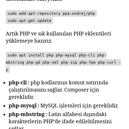
sudo add-apt-repository ppa:ondrej/php
sudo apt-get update
Artık PHP ve sık kullanılan PHP eklentileri
yüklemeye hazırız.
sudo apt install php php-mysql php-cli php-
mbstring php-gd php-xml php-zip php-fpm php-curl -
y
php-cli :
php kodlarının komut satırında
çalıştırılmasını sağlar. Composer için
gereklidir.
php-mysql :
MySQL işlemleri için gereklidir.
php-mbstring :
Latin alfabesi dışındaki
karakterlerin PHP’de ifade edilebilmesini
sağlar.