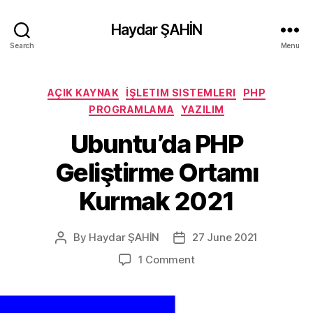
Haydar ŞAHİN
Search
Menu
Categories
AÇIK KAYNAK
İŞLETIM SISTEMLERI
PHP
PROGRAMLAMA
YAZILIM
Ubuntu’da PHP
Geliştirme Ortamı
Kurmak 2021
By
Haydar ŞAHİN
27 June 2021
Post
Post
author
date
on
1 Comment
Ubuntu’da
PHP
Geliştirme