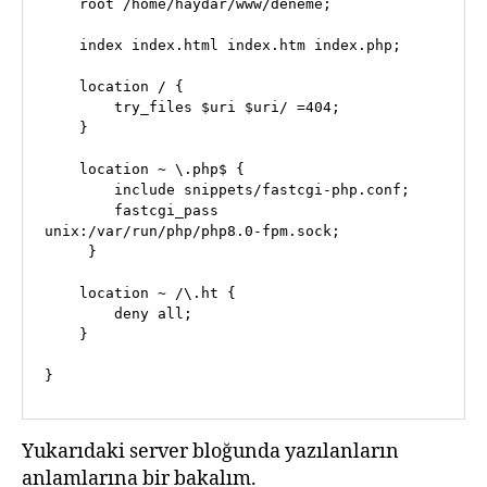
    root /home/haydar/www/deneme;

    index index.html index.htm index.php;

    location / {

        try_files $uri $uri/ =404;

    }

    location ~ \.php$ {

        include snippets/fastcgi-php.conf;

        fastcgi_pass 
unix:/var/run/php/php8.0-fpm.sock;

     }

    location ~ /\.ht {

        deny all;

    }

}
Yukarıdaki server bloğunda yazılanların
anlamlarına bir bakalım.