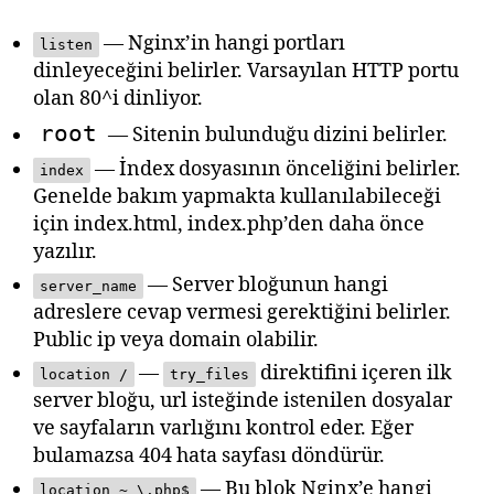
— Nginx’in hangi portları
listen
dinleyeceğini belirler. Varsayılan HTTP portu
olan 80^i dinliyor.
root
— Sitenin bulunduğu dizini belirler.
— İndex dosyasının önceliğini belirler.
index
Genelde bakım yapmakta kullanılabileceği
için index.html, index.php’den daha önce
yazılır.
— Server bloğunun hangi
server_name
adreslere cevap vermesi gerektiğini belirler.
Public ip veya domain olabilir.
—
direktifini içeren ilk
location /
try_files
server bloğu, url isteğinde istenilen dosyalar
ve sayfaların varlığını kontrol eder. Eğer
bulamazsa 404 hata sayfası döndürür.
— Bu blok Nginx’e hangi
location ~ \.php$