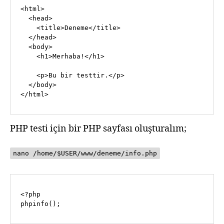
<html>

  <head>

    <title>Deneme</title>

  </head>

  <body>

    <h1>Merhaba!</h1>

    <p>Bu bir testtir.</p>

  </body>

</html>
PHP testi için bir PHP sayfası oluşturalım;
nano /home/$USER/www/deneme/info.php
<?php

phpinfo();