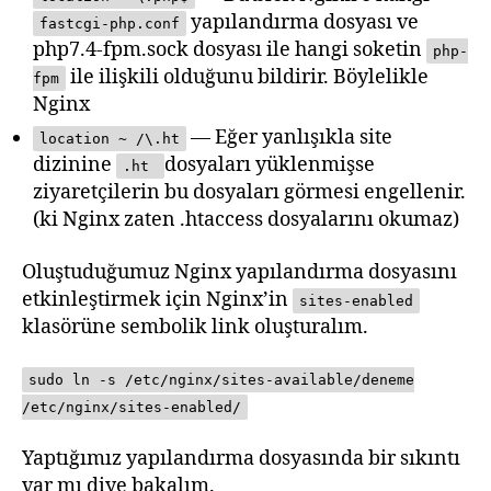
yapılandırma dosyası ve
fastcgi-php.conf
php7.4-fpm.sock dosyası ile hangi soketin
php-
ile ilişkili olduğunu bildirir. Böylelikle
fpm
Nginx
— Eğer yanlışıkla site
location ~ /\.ht
dizinine
dosyaları yüklenmişse
.ht
ziyaretçilerin bu dosyaları görmesi engellenir.
(ki Nginx zaten .htaccess dosyalarını okumaz)
Oluştuduğumuz Nginx yapılandırma dosyasını
etkinleştirmek için Nginx’in
sites-enabled
klasörüne sembolik link oluşturalım.
sudo ln -s /etc/nginx/sites-available/deneme
/etc/nginx/sites-enabled/
Yaptığımız yapılandırma dosyasında bir sıkıntı
var mı diye bakalım.