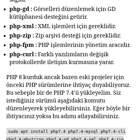
php-gd :
Görselleri düzenlemek için GD
kütüphanesi desteğini getirir.
php-xml :
XML işlemleri için gereklidir.
php-zip :
Zip arşivi desteği için gereklidir.
php-fpm :
PHP işlemlerinin yönetim aracıdır.
php-curl :
Farklı yazılımların değişik
protokollerde iletişim kurmasına yarar.
PHP 8 kurduk ancak bazen eski projeler için
önceki PHP sürümlerine ihtiyaç duyabiliyoruz.
Bu sebeple bir de PHP 7.4’ü yükleyelim. Siz
istediğiniz sürümü aşağıdaki komutu
düzenleyerek yükleyebilirsiniz. Eğer böyle bir
ihtiyacınız yoksa bu adımı atlayabilirsiniz.
sudo apt install php7.4 php7.4-mysql php7.4-cli
php7.4-mbstring php7.4-gd php7.4-xml php7.4-zip