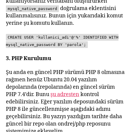
kullanıyorsanız veritabanı oluştururken
doğrulama eklentisini
mysql_native_password
kullanmalısınız. Bunun için yukarıdaki komut
yerine şu komutu kullanın.
CREATE USER 'kullanici_adi'@'%' IDENTIFIED WITH
mysql_native_password BY 'parola';
3. PHP Kurulumu
Şu anda en güncel PHP sürümü PHP 8 olmasına
rağmen henüz Ubuntu 20.04 yazılım
depolarında (repolarında) en güncel sürüm
PHP 7.4’dir. Bunu
şu adresten
kontrol
edebilirsiniz. Eğer yazılım deposundaki sürüm
PHP 8 ile güncellenmişse aşağıdaki adımı
geçebilirsiniz. Bu yazıyı yazdığım tarihte daha
güncel bir repo olan ondrej/php reposunu
sistemimize ekleyelim.