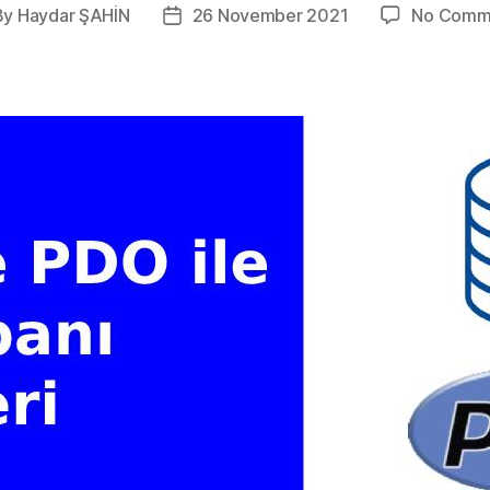
By
Haydar ŞAHİN
26 November 2021
No Comm
t
Post
hor
date