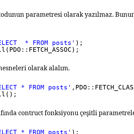
dunun parametresi olarak yazılmaz. Bunun y
ELECT  * FROM posts'
);
ll(PDO::FETCH_ASSOC);
 nesneleri olarak alalım.
ELECT * FROM posts'
,PDO::FETCH_CLAS
ll();
ında contruct fonksiyonu çeşitli parametreler
ELECT * FROM posts'
);