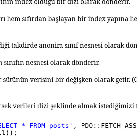
ının index olduğu bir dizi olarak dönderir.
arı hem sıfırdan başlayan bir index yapına h
iği takdirde anonim sınıf nesnesi olarak dön
n sınıfın nesnesi olarak dönderir.
sütünün verisini bir değişken olarak getir. (
ek verileri dizi şeklinde almak istediğimizi 
ELECT * FROM posts'
, PDO::FETCH_ASS
ll();