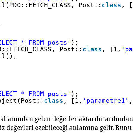
ll(PDO::FETCH_CLASS, Post::
class
, [
.
ELECT * FROM posts'
);
O::FETCH_CLASS, Post::
class
, [1,
'pa
ll();
ELECT * FROM posts'
);
bject(Post::
class
, [1,
'parametre1'
,
abanından gelen değerler aktarılır ardından v
z değerleri ezebileceği anlamına gelir. Bunu