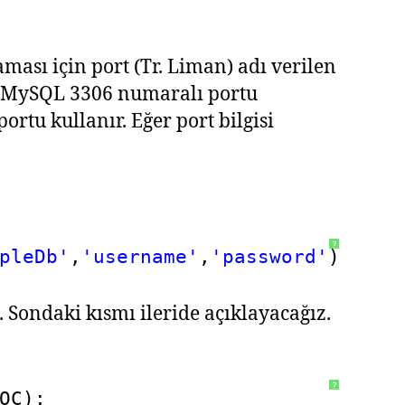
aması için port (Tr. Liman) adı verilen
ki MySQL 3306 numaralı portu
tu kullanır. Eğer port bilgisi
?
pleDb'
,
'username'
,
'password'
);
 Sondaki kısmı ileride açıklayacağız.
?
OC);