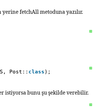
erine fetchAll metoduna yazılır.
?
?
S, Post::
class
);
 istiyorsa bunu şu şekilde verebilir.
?