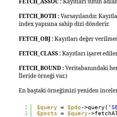
FETCH_ASSOC :
Kayıtları sütün adlar
FETCH_BOTH :
Varsayılandır. Kayıtl
index yapısına sahip dizi dönderir.
FETCH_OBJ :
Kayıtları değer verilmed
FETCH_CLASS :
Kayıtları işaret edile
FETCH_BOUND :
Veritabanındaki her 
İleride örneği var.)
En baştaki örneğimizi yeniden incelers
1
$query
= 
$pdo
->query(
'S
2
$posts
= 
$query
->fetchA