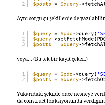
2
$posts
= 
$query
->fetchA
Aynı sorgu şu şekillerde de yazılabilir
1
$query
= 
$pdo
->query(
'S
2
$query
->setFetchMode(PD
3
$posts
= 
$query
->fetchA
veya… (Bu tek bir kayıt çeker..)
1
$query
= 
$pdo
->query(
'S
2
$posts
= 
$query
->fetchO
Yukarıdaki şekilde önce nesneye verit
da construct fonksiyonunda verdiğimi