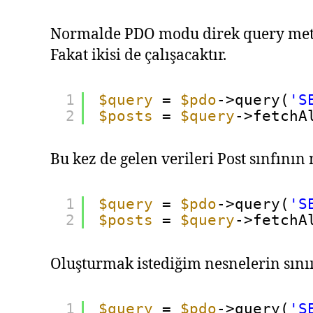
Normalde PDO modu direk query meto
Fakat ikisi de çalışacaktır.
1
$query
= 
$pdo
->query(
'S
2
$posts
= 
$query
->fetchA
Bu kez de gelen verileri Post sınfının
1
$query
= 
$pdo
->query(
'S
2
$posts
= 
$query
->fetchA
Oluşturmak istediğim nesnelerin sınııf
1
$query
= 
$pdo
->query(
'S