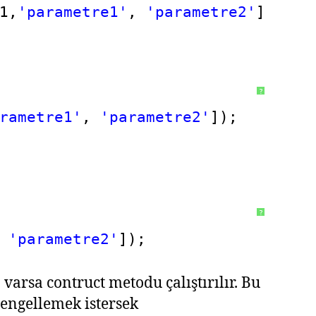
1,
'parametre1'
, 
'parametre2'
]);
?
rametre1'
, 
'parametre2'
]);
?
 
'parametre2'
]);
arsa contruct metodu çalıştırılır. Bu
 engellemek istersek