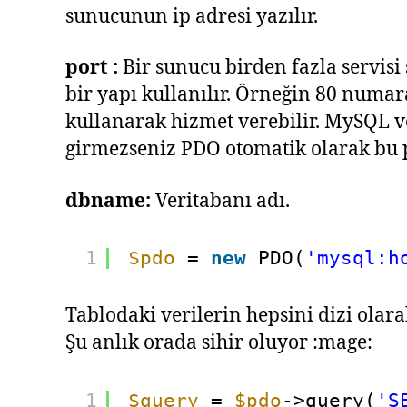
sunucunun ip adresi yazılır.
port :
Bir sunucu birden fazla servisi 
bir yapı kullanılır. Örneğin 80 num
kullanarak hizmet verebilir. MySQL ve
girmezseniz PDO otomatik olarak bu p
dbname:
Veritabanı adı.
1
$pdo
= 
new
PDO(
'mysql:h
Tablodaki verilerin hepsini dizi olar
Şu anlık orada sihir oluyor :mage:
1
$query
= 
$pdo
->query(
'S