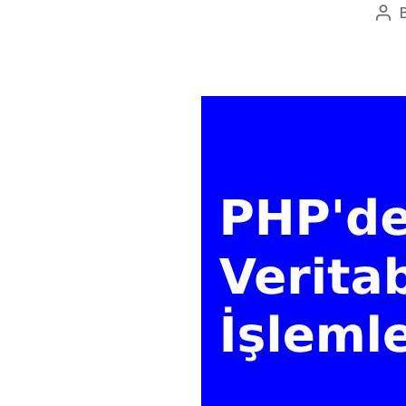
Pos
aut