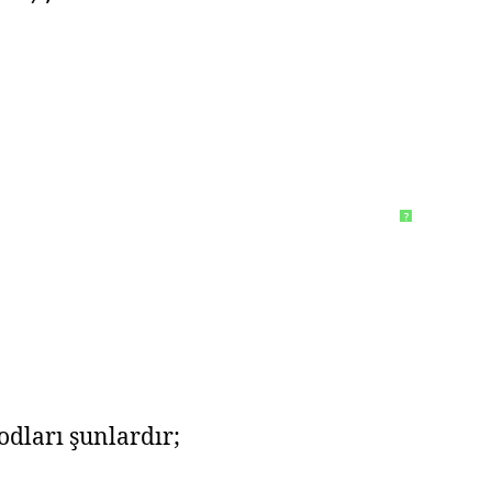
?
dları şunlardır;