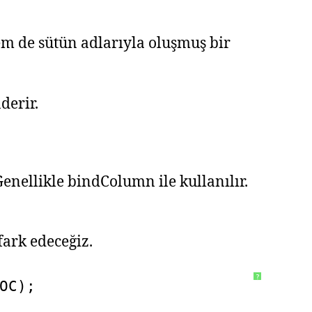
em de sütün adlarıyla oluşmuş bir
derir.
Genellikle bindColumn ile kullanılır.
fark edeceğiz.
?
OC);