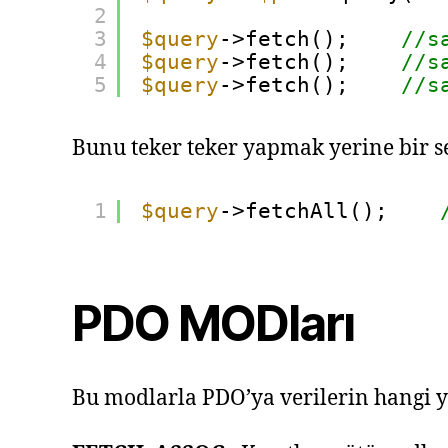
2
3
$query
->fetch();    
//s
4
$query
->fetch();    
//s
5
$query
->fetch();    
//s
Bunu teker teker yapmak yerine bir se
1
$query
->fetchAll();    
PDO MODları
Bu modlarla PDO’ya verilerin hangi y