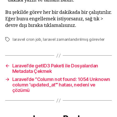
dakika yazın ve tamam basın.
Bu şekilde görev her bir dakikada bir çalıştırılır.
Eğer bunu engellemek istiyorsanız, sağ tık >
devre dışı bıraka tıklamalısınız.
laravel cron job
,
laravel zamanlandırılmış görevler
Tags
←
Laravel’de getID3 Paketi ile Dosyalardan
Metadata Çekmek
→
Laravel’de “Column not found: 1054 Unknown
column ‘updated_at’” hatası, nedeni ve
çözümü