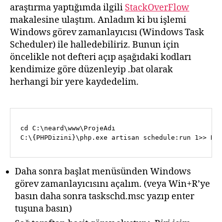
araştırma yaptığımda ilgili
StackOverFlow
makalesine ulaştım. Anladım ki bu işlemi
Windows görev zamanlayıcısı (Windows Task
Scheduler) ile halledebiliriz. Bunun için
öncelikle not defteri açıp aşağıdaki kodları
kendimize göre düzenleyip .bat olarak
herhangi bir yere kaydedelim.
cd C:\neard\www\ProjeAdı

C:\{PHPDizini}\php.exe artisan schedule:run 1>> NU
Daha sonra başlat menüsünden Windows
görev zamanlayıcısını açalım. (veya Win+R’ye
basın daha sonra taskschd.msc yazıp enter
tuşuna basın)