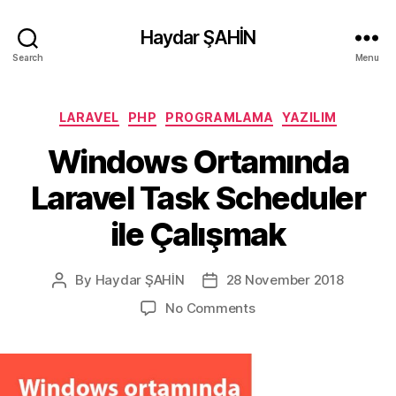
Haydar ŞAHİN
Search
Menu
Categories
LARAVEL
PHP
PROGRAMLAMA
YAZILIM
Windows Ortamında
Laravel Task Scheduler
ile Çalışmak
By
Haydar ŞAHİN
28 November 2018
Post
Post
author
date
on
No Comments
Windows
Ortamında
Laravel
Task