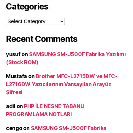
Categories
Categories
Recent Comments
yusuf
on
SAMSUNG SM-J500F Fabrika Yazılımı
(Stock ROM)
Mustafa
on
Brother MFC-L2715DW ve MFC-
L2716DW Yazıcılarının Varsayılan Arayüz
Şifresi
adil
on
PHP İLE NESNE TABANLI
PROGRAMLAMA NOTLARI
cengo
on
SAMSUNG SM-J500F Fabrika